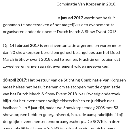
Combinatie Van Korpsen in 2018.
In
januari 2017
wordt het besluit
genomen te onderzoeken of het mogelijk is een evenement te
organiseren onder de noemer Dutch March & Show Event 2018.
Op
14 februari 2017
is een inventarisatie afgerond en waren meer
dan 80 showkorpsen bereid om geheel belangeloos aan het Dutch
March & Show Event 2018 deel te nemen. Prachtig om te zien dat
zoveel verenigingen aan dit evenement wilden meewerken!
18 april 2017
: Het bestuur van de Stichting Combinatie Van Korpsen
moet helaas het besluit nemen om te stoppen met de organisatie
van het Dutch March & Show Event 2018. Na uitvoerig onderzoek
blijkt dat het evenement veiligheidstechnisch en juridisch niet
haalbaar is. In 9 jaar tijd, nadat we Showkorpsendag 2008 met 53
showkorpsen hebben georganiseerd, is o.a. de aansprakelijkheid bij
dergelijke evenementen enorm aangescherpt. De SCVK kan deze
aansprakelijkheid voor zo’n 3500 muzikanten niet op zich nemen.