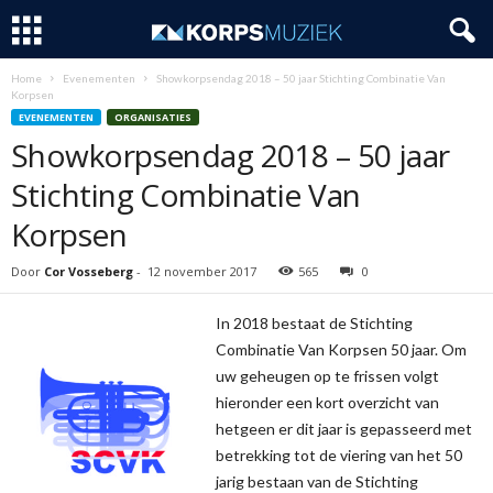
Home
Evenementen
Showkorpsendag 2018 – 50 jaar Stichting Combinatie Van
Korpsen
EVENEMENTEN
ORGANISATIES
Showkorpsendag 2018 – 50 jaar
Stichting Combinatie Van
Korpsen
Door
Cor Vosseberg
-
12 november 2017
565
0
In 2018 bestaat de Stichting
Combinatie Van Korpsen 50 jaar. Om
uw geheugen op te frissen volgt
hieronder een kort overzicht van
hetgeen er dit jaar is gepasseerd met
betrekking tot de viering van het 50
jarig bestaan van de Stichting