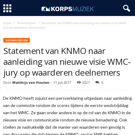
Home
Showkorpsen
Statement van KNMO naar aanleiding van nieuwe visie WMC-
jury op waarderen deelnemers
SHOWKORPSEN
Statement van KNMO naar
aanleiding van nieuwe visie WMC-
jury op waarderen deelnemers
Door
Matthijs van Houten
-
11 juli 2017
3327
0
De KNMO heeft zojuist een persverklaring uitgedaan naar aanleiding
van de commotie rondom de scores tijdens de eerste wedstrijddag
van het WMC. Ze gaan onder andere in op de rol van de KNMO in de
nieuwe visie en communicatie rondom de nieuwe benadering. Ook
stellen ze nadrukkelijk dat de manier van waarderen een gevolg is
van discussies die zich binnen de KNMO, sector SMP, hebben