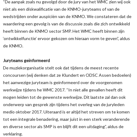
“De aanpak zoals nu gevolgd door de jury van het WMC zien wij ook
niet als een diskwalificatie van de KNMO-juryteams of van de
wedstrijden onder auspiciën van de KNMO. We constateren dat de
waardering een gevolg is van de discussie zoals die zich ontwikkeld
heeft binnen de KNMO sector SMP. Het WMC heeft binnen zijn
‘ontwikkelfunctie’ ervoor gekozen om hieraan vorm te geven”, aldus
de KNMO.
Juryteams geïnformeerd
De muziekorganisatie stelt ook dat tijdens de meest recente
concoursen (wij denken dat ze Klundert en ODSC Assen bedoelen)
het aanwezige juryteam is geinformeerd over de voorgenomen
werkwijze tijdens he WMC 2017. “In niet alle gevallen heeft dit
mogen leiden tot de gewenste werkwijze. Dit laatste zal dan ook
onderwerp van gesprek zijn tijdens het overleg van de juryleden
medio oktober 2017. Uiteraard is er altijd het streven om te komen
tot een integrale benadering, maar juist in een sterk veranderende
en diverse sector als SMP is en blijft dit een uitdaging”, aldus de
verklaring.