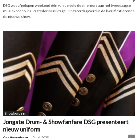
DSG was afgelopen weekend één van de vele deelnemers aan het tweedaagse
muziekconcours ‘Rasteder Musiktage’. Op zaterdag werd in de kwalificatieronde
de nieuwe show...
Showkorpsen
Jongste Drum- & Showfanfare DSG presenteert
nieuw uniform
Cor Vosseberg
-
2 juli 2023
0