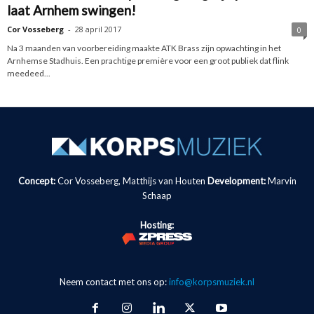
laat Arnhem swingen!
Cor Vosseberg
-
28 april 2017
0
Na 3 maanden van voorbereiding maakte ATK Brass zijn opwachting in het
Arnhemse Stadhuis. Een prachtige première voor een groot publiek dat flink
meedeed...
Concept:
Cor Vosseberg, Matthijs van Houten
Development:
Marvin
Schaap
Hosting:
Neem contact met ons op:
info@korpsmuziek.nl