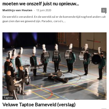
moeten we onszelf juist nu opnieuw...
Matthijs van Houten
-
13 juni 2020
0
De wereld is veranderd. En de wereld zal er de komende tijd nog heel anders uit
gaan zien dan we gewend zijn. Parades, corso’s,...
Taptoe
Veluwe Taptoe Barneveld (verslag)