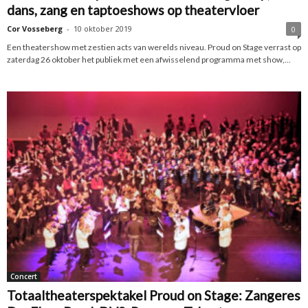
dans, zang en taptoeshows op theatervloer
Cor Vosseberg
-
10 oktober 2019
0
Een theatershow met zestien acts van werelds niveau. Proud on Stage verrast op
zaterdag 26 oktober het publiek met een afwisselend programma met show,...
Concert
Totaaltheaterspektakel Proud on Stage: Zangeres