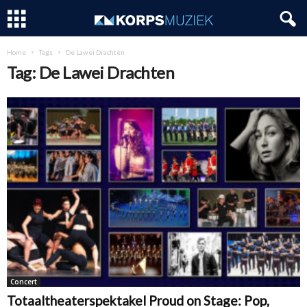
Home
Tags
De Lawei Drachten
Tag: De Lawei Drachten
Concert
Totaaltheaterspektakel Proud on Stage: Pop,