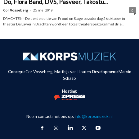
Do, Flora Band, DVS, Pasveer, Takostu...
Cor Vosseberg
-
25 mei 2019
0
DRACHTEN - De derde editie van Proud on Stage op zaterdag 26 oktober in
theater De Lawei in Drachten wordt een totaaltheaterspektakel met drie...
Concept:
Cor Vosseberg, Matthijs van Houten
Development:
Marvin
Schaap
Hosting:
Neem contact met ons op:
info@korpsmuziek.nl