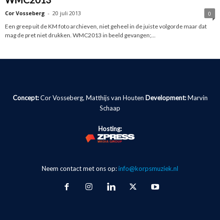
Cor Vosseberg
-
20 juli 2013
0
Een greep uit de KM foto archieven, niet geheel in de juiste volgorde maar dat
mag de pret niet drukken. WMC2013 in beeld gevangen;...
Concept:
Cor Vosseberg, Matthijs van Houten
Development:
Marvin
Schaap
Hosting:
Neem contact met ons op:
info@korpsmuziek.nl