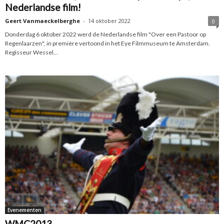
Nederlandse film!
Geert Vanmaeckelberghe
-
14 oktober 2022
0
Donderdag 6 oktober 2022 werd de Nederlandse film "Over een Pastoor op
Regenlaarzen", in première vertoond in het Eye Filmmuseum te Amsterdam.
Regisseur Wessel...
Evenementen
WMC2013