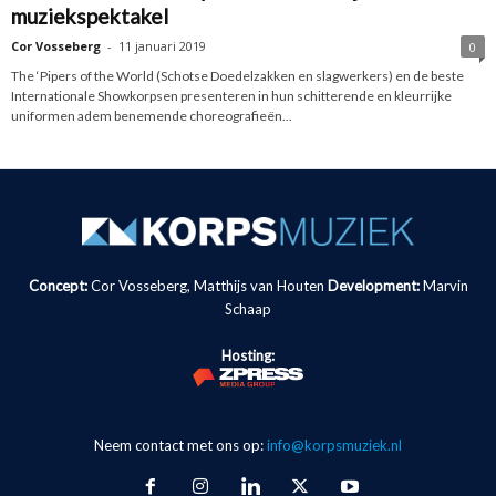
muziekspektakel
Cor Vosseberg
-
11 januari 2019
0
The ‘Pipers of the World (Schotse Doedelzakken en slagwerkers) en de beste
Internationale Showkorpsen presenteren in hun schitterende en kleurrijke
uniformen adem benemende choreografieën...
Concept:
Cor Vosseberg, Matthijs van Houten
Development:
Marvin
Schaap
Hosting:
Neem contact met ons op:
info@korpsmuziek.nl