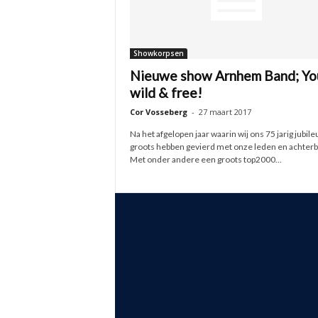
Showkorpsen
Nieuwe show Arnhem Band; Yo
wild & free!
Cor Vosseberg
-
27 maart 2017
Na het afgelopen jaar waarin wij ons 75 jarig jubil
groots hebben gevierd met onze leden en achterb
Met onder andere een groots top2000...