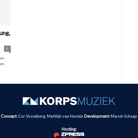
ung,
0
eum
an.
Concept:
Cor Vosseberg, Matthijs van Houten
Development:
Marvin Schaap
Hosting: