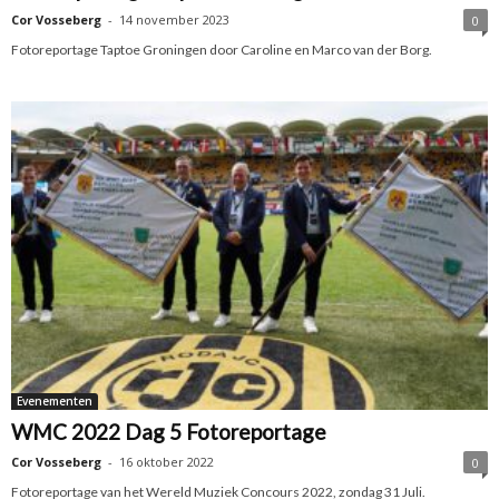
Cor Vosseberg
-
14 november 2023
0
Fotoreportage Taptoe Groningen door Caroline en Marco van der Borg.
Evenementen
WMC 2022 Dag 5 Fotoreportage
Cor Vosseberg
-
16 oktober 2022
0
Fotoreportage van het Wereld Muziek Concours 2022, zondag 31 Juli.