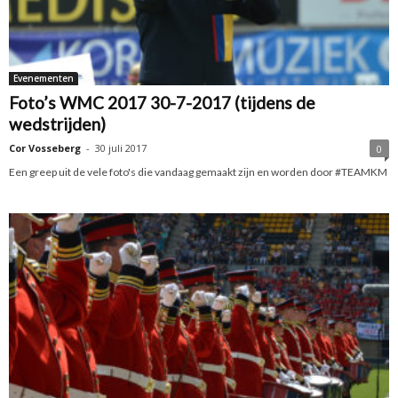
Evenementen
Foto’s WMC 2017 30-7-2017 (tijdens de
wedstrijden)
Cor Vosseberg
-
30 juli 2017
0
Een greep uit de vele foto's die vandaag gemaakt zijn en worden door #TEAMKM