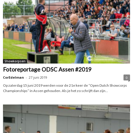
Showkorpsen
Fotoreportage ODSC Assen #2019
CorEdelman
-
27 juni 2019
0
Op zaterdag 15 juni 2019 werden voor de 21e keer de “Open Dutch Showcorps
Championships” in Assen gehouden. Als je het zo schrijft dan zijn...