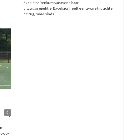
Excelsior Renkum vanavond haar
uitzwaairepetitie. Excelsior heeft een zware tijd achter
de rug, maar sinds...
0
in
Zo ook