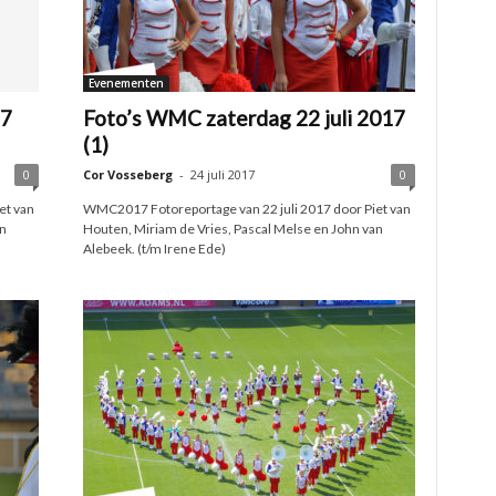
Evenementen
17
Foto’s WMC zaterdag 22 juli 2017
(1)
0
Cor Vosseberg
-
24 juli 2017
0
et van
WMC2017 Fotoreportage van 22 juli 2017 door Piet van
n
Houten, Miriam de Vries, Pascal Melse en John van
Alebeek. (t/m Irene Ede)