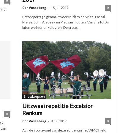
0
Cor Vosseberg
-
15 juli 2017
0
017.
Fotoreportage gemaakt voor Miriam de Vries, Pascal
Melse, John Alebeek en Piet van Houten. Van alle foto's
laten we hier enkele zien. De grote...
Showkorpsen
Uitzwaai repetitie Excelsior
Renkum
0
Cor Vosseberg
-
8 juli 2017
0
17.
 van
Aan de vooravond van deze editie van het WMC hield