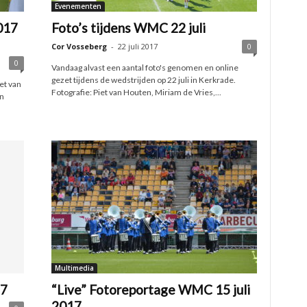
Evenementen
017
Foto’s tijdens WMC 22 juli
Cor Vosseberg
-
22 juli 2017
0
0
Vandaag alvast een aantal foto's genomen en online
gezet tijdens de wedstrijden op 22 juli in Kerkrade.
et van
Fotografie: Piet van Houten, Miriam de Vries,...
n
)
Multimedia
17
“Live” Fotoreportage WMC 15 juli
2017