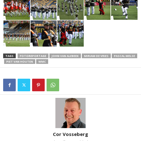
TAGS
FOTOREPORTAGE
JOHN VAN ALEBEEK
MIRIAM DE VRIES
PASCAL MELSE
PIET VAN HOUTEN
WMC
Cor Vosseberg