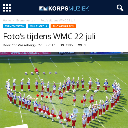
Home
Evenementen
Foto’s tijdens WMC 22 juli
EVENEMENTEN
MULTIMEDIA
SHOWKORPSEN
Foto’s tijdens WMC 22 juli
Door
Cor Vosseberg
-
22 juli 2017
1395
0