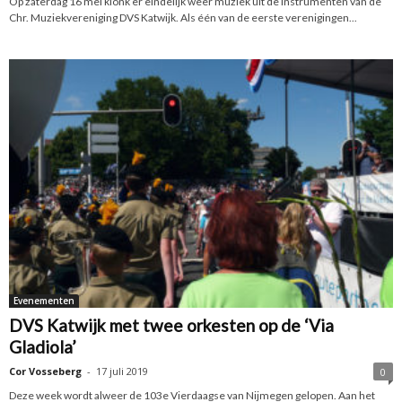
Op zaterdag 16 mei klonk er eindelijk weer muziek uit de instrumenten van de
Chr. Muziekvereniging DVS Katwijk. Als één van de eerste verenigingen...
Evenementen
DVS Katwijk met twee orkesten op de ‘Via
Gladiola’
Cor Vosseberg
-
17 juli 2019
0
Deze week wordt alweer de 103e Vierdaagse van Nijmegen gelopen. Aan het