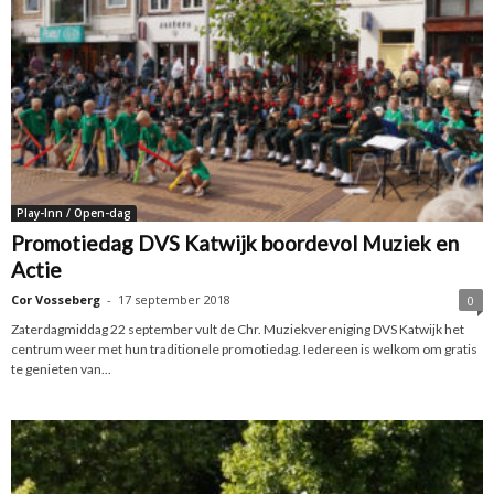
Play-Inn / Open-dag
Promotiedag DVS Katwijk boordevol Muziek en
Actie
Cor Vosseberg
-
17 september 2018
0
Zaterdagmiddag 22 september vult de Chr. Muziekvereniging DVS Katwijk het
centrum weer met hun traditionele promotiedag. Iedereen is welkom om gratis
te genieten van...