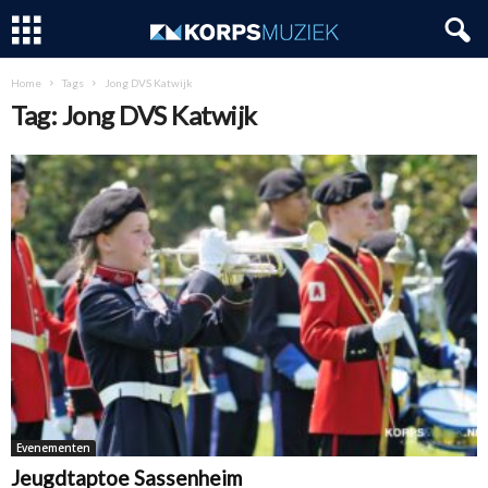
Home
Tags
Jong DVS Katwijk
Tag: Jong DVS Katwijk
Evenementen
Jeugdtaptoe Sassenheim