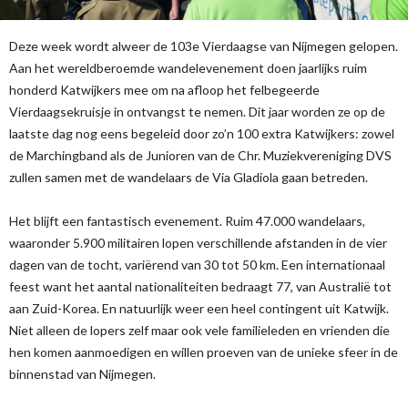
Deze week wordt alweer de 103e Vierdaagse van Nijmegen gelopen.
Aan het wereldberoemde wandelevenement doen jaarlijks ruim
honderd Katwijkers mee om na afloop het felbegeerde
Vierdaagsekruisje in ontvangst te nemen. Dit jaar worden ze op de
laatste dag nog eens begeleid door zo’n 100 extra Katwijkers: zowel
de Marchingband als de Junioren van de Chr. Muziekvereniging DVS
zullen samen met de wandelaars de Via Gladiola gaan betreden.
Het blijft een fantastisch evenement. Ruim 47.000 wandelaars,
waaronder 5.900 militairen lopen verschillende afstanden in de vier
dagen van de tocht, variërend van 30 tot 50 km. Een internationaal
feest want het aantal nationaliteiten bedraagt 77, van Australië tot
aan Zuid-Korea. En natuurlijk weer een heel contingent uit Katwijk.
Niet alleen de lopers zelf maar ook vele familieleden en vrienden die
hen komen aanmoedigen en willen proeven van de unieke sfeer in de
binnenstad van Nijmegen.