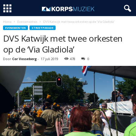
Home
Evenementen
DVS Katwijk met twee orkesten op de ‘Via Gladiola’
EVENEMENTEN
STREETPARADE
DVS Katwijk met twee orkesten
op de ‘Via Gladiola’
Door
Cor Vosseberg
-
17 juli 2019
478
0