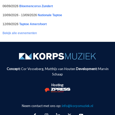
06/09/2026
Bloemencorso Zundert
10/09/2026 - 13/09/2026
Nationale Taptoe
12/09/2026
Taptoe Amersfoort
Bekijk alle evenementen
Concept:
Cor Vosseberg, Matthijs van Houten
Development:
Marvin
Schaap
Hosting:
Neem contact met ons op:
info@korpsmuziek.nl