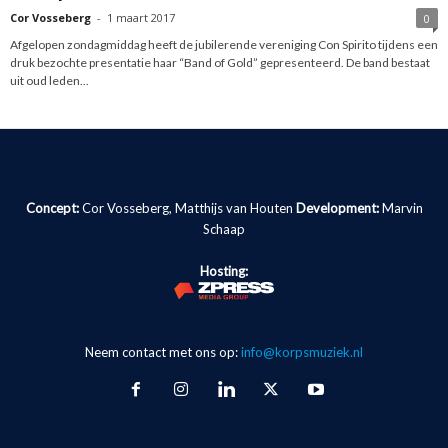
Cor Vosseberg
-
1 maart 2017
0
Afgelopen zondagmiddag heeft de jubilerende vereniging Con Spirito tijdens een
druk bezochte presentatie haar “Band of Gold” gepresenteerd. De band bestaat
uit oud leden...
Concept:
Cor Vosseberg, Matthijs van Houten
Development:
Marvin
Schaap
Hosting:
Neem contact met ons op:
info@korpsmuziek.nl