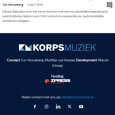
Cor Vosseberg
-
5 april 2018
0
Dit jaar betraden voor het eerst mensen met een verstandelijke beperking de
wedstrijdvloer tijdens een CGN contest in Leeuwarden en op de landelijke
kampioenschappen...
Concept:
Cor Vosseberg, Matthijs van Houten
Development:
Marvin
Schaap
Hosting:
Neem contact met ons op:
info@korpsmuziek.nl