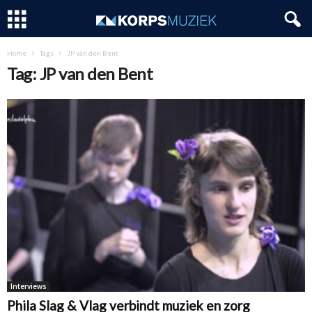
Home
Tags
JP van den Bent
Tag: JP van den Bent
Interviews
Phila Slag & Vlag verbindt muziek en zorg