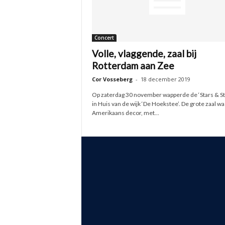
Concert
Volle, vlaggende, zaal bij
Rotterdam aan Zee
Cor Vosseberg
-
18 december 2019
Op zaterdag 30 november wapperde de ‘Stars & St
in Huis van de wijk ‘De Hoekstee’. De grote zaal w
Amerikaans decor, met...