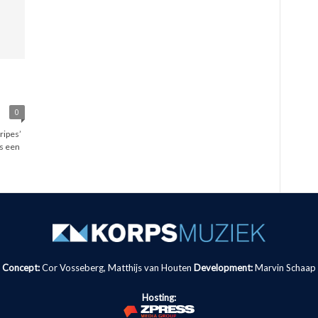
0
ripes’
as een
Concept:
Cor Vosseberg, Matthijs van Houten
Development:
Marvin Schaap
Hosting: