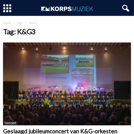
Home
Tags
K&G3
Tag: K&G3
Concert
Geslaagd jubileumconcert van K&G-orkesten