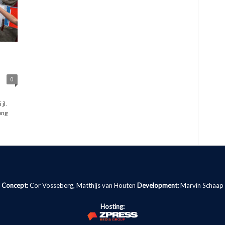
0
jl.
ong
Concept:
Cor Vosseberg, Matthijs van Houten
Development:
Marvin Schaap
Hosting: