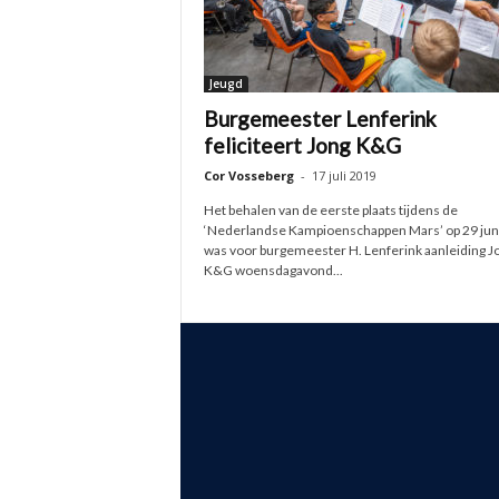
Jeugd
Burgemeester Lenferink
feliciteert Jong K&G
Cor Vosseberg
-
17 juli 2019
Het behalen van de eerste plaats tijdens de
‘Nederlandse Kampioenschappen Mars’ op 29 juni 
was voor burgemeester H. Lenferink aanleiding J
K&G woensdagavond...