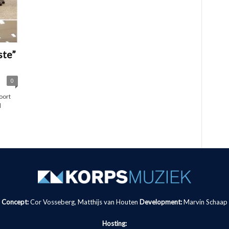
ste”
0
oort
l
Concept:
Cor Vosseberg, Matthijs van Houten
Development:
Marvin Schaap
Hosting: