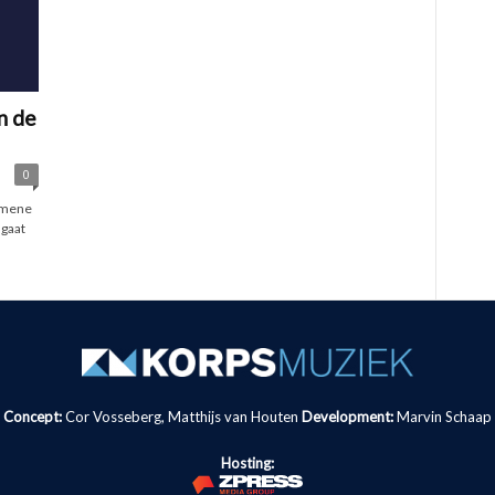
in de
0
gemene
 gaat
Concept:
Cor Vosseberg, Matthijs van Houten
Development:
Marvin Schaap
Hosting: