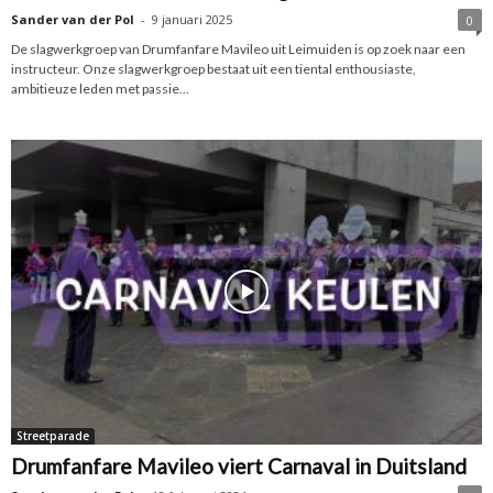
Sander van der Pol
-
9 januari 2025
0
De slagwerkgroep van Drumfanfare Mavileo uit Leimuiden is op zoek naar een
instructeur. Onze slagwerkgroep bestaat uit een tiental enthousiaste,
ambitieuze leden met passie...
Streetparade
Drumfanfare Mavileo viert Carnaval in Duitsland