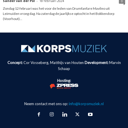
Sander van der Pol
-
18 februari 2024
0
Zondag 12 februari was het voor de leden van Drumfanfare Mavileo uit
Leimuiden vroeg dag. Na zaterdag de jaarlijkse optocht in het Bokkendorp
(Voorhout)...
Concept:
Cor Vosseberg, Matthijs van Houten
Development:
Marvin
Schaap
Hosting:
Neem contact met ons op:
info@korpsmuziek.nl