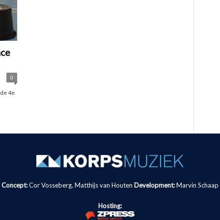
nce
0
 de 4e
Concept:
Cor Vosseberg, Matthijs van Houten
Development:
Marvin Schaap
Hosting: