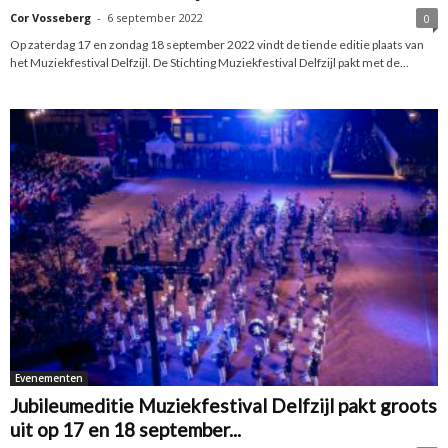
Cor Vosseberg
-
6 september 2022
0
Op zaterdag 17 en zondag 18 september 2022 vindt de tiende editie plaats van
het Muziekfestival Delfzijl. De Stichting Muziekfestival Delfzijl pakt met de...
Evenementen
Jubileumeditie Muziekfestival Delfzijl pakt groots
uit op 17 en 18 september...