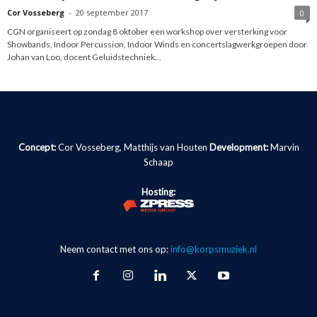
Cor Vosseberg
-
20 september 2017
0
CGN organiseert op zondag 8 oktober een workshop over versterking voor
Showbands, Indoor Percussion, Indoor Winds en concertslagwerkgroepen door
Johan van Loo, docent Geluidstechniek...
Concept:
Cor Vosseberg, Matthijs van Houten
Development:
Marvin
Schaap
Hosting:
Neem contact met ons op:
info@korpsmuziek.nl