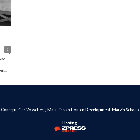
0
ukke
n...
Concept:
Cor Vosseberg, Matthijs van Houten
Development:
Marvin Schaap
Hosting: