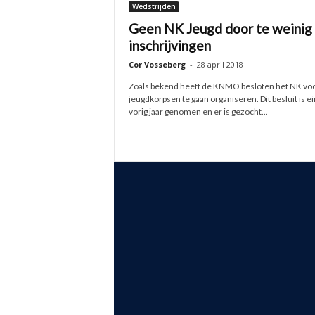
Wedstrijden
Geen NK Jeugd door te weinig
inschrijvingen
Cor Vosseberg
-
28 april 2018
Zoals bekend heeft de KNMO besloten het NK vo
jeugdkorpsen te gaan organiseren. Dit besluit is e
vorig jaar genomen en er is gezocht...