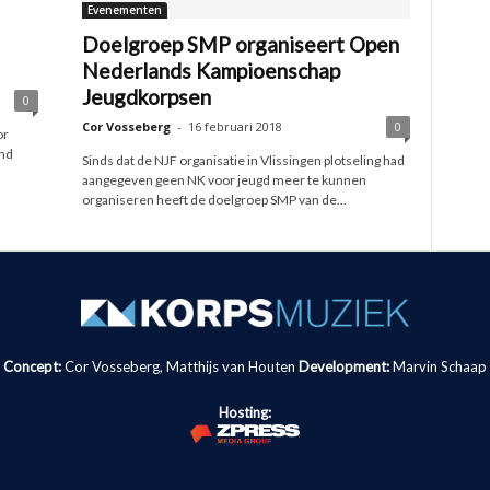
Evenementen
Doelgroep SMP organiseert Open
Nederlands Kampioenschap
Jeugdkorpsen
0
Cor Vosseberg
-
16 februari 2018
0
or
ind
Sinds dat de NJF organisatie in Vlissingen plotseling had
aangegeven geen NK voor jeugd meer te kunnen
organiseren heeft de doelgroep SMP van de...
Concept:
Cor Vosseberg, Matthijs van Houten
Development:
Marvin Schaap
Hosting: