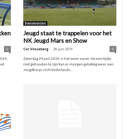
Evenementen
kken
Jeugd staat te trappelen voor het
NK Jeugd Mars en Show
0
Cor Vosseberg
-
28 juni 2019
0
2019,
Zaterdag 29 juni 2019, is het weer zover. Na een tijdje
het
niet gehouden te zijn kan er morgen gelukkig weer een
Jeugdkorps zich Nederlands...