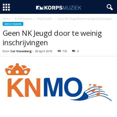
Home
Evenementen
Wedstrijden
Geen NK Jeugd door te weinig inschrijvingen
WEDSTRIJDEN
Geen NK Jeugd door te weinig
inschrijvingen
Door
Cor Vosseberg
-
28 april 2018
776
0