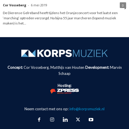
Cor Vosseberg
-
6 mei 2019
0
De Dierense Gelreband heeft tijdens het Oranjeconcert voor het laatst een
‘marching’ optreden verzorgd. Na bijna 55 jaar marcheren (lopend muziek
maken) is het...
Concept:
Cor Vosseberg, Matthijs van Houten
Development:
Marvin
Schaap
Hosting:
Neem contact met ons op:
info@korpsmuziek.nl