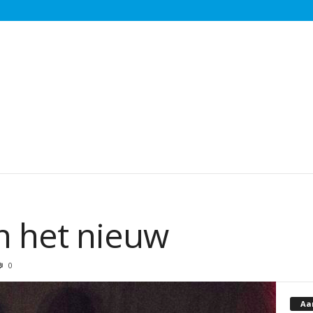
n het nieuw
0
Aa