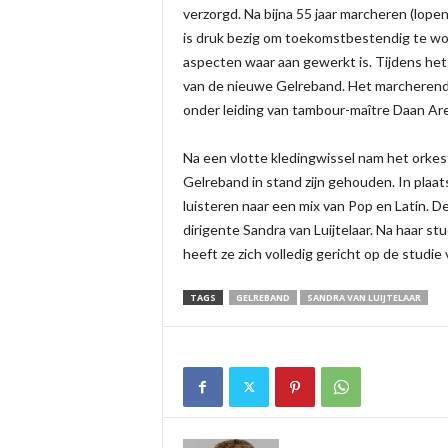
verzorgd. Na bijna 55 jaar marcheren (lopen
is druk bezig om toekomstbestendig te wor
aspecten waar aan gewerkt is. Tijdens he
van de nieuwe Gelreband. Het marcherend
onder leiding van tambour-maître Daan Ar
Na een vlotte kledingwissel nam het orkest 
Gelreband in stand zijn gehouden. In plaat
luisteren naar een mix van Pop en Latin. 
dirigente Sandra van Luijtelaar. Na haar s
heeft ze zich volledig gericht op de studie 
TAGS
GELREBAND
SANDRA VAN LUIJTELAAR