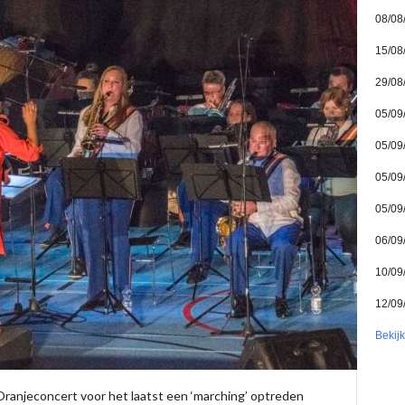
08/08
15/08
29/08
05/09
05/09
05/09
05/09
06/09
10/09
12/09
Bekij
ranjeconcert voor het laatst een ‘marching’ optreden