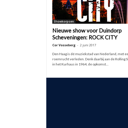
Showkorpsen
Nieuwe show voor Duindorp
Scheveningen: ROCK CITY
Cor Vosseberg
-
2 juni 2017
Den Haag is dé muziekstad van Nederland, met e
roemrucht verleden. Denk daarbij aan de Rolling 
in het Kurhaus in 1964, de opkomst...