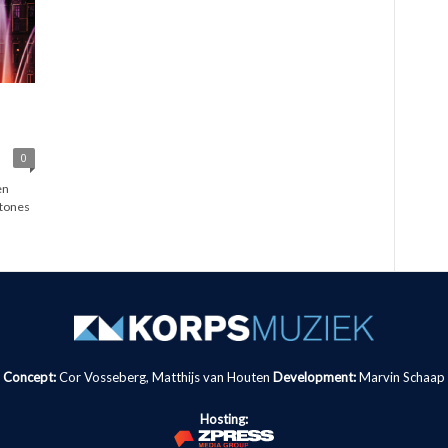
0
en
Stones
Concept:
Cor Vosseberg, Matthijs van Houten
Development:
Marvin Schaap
Hosting: