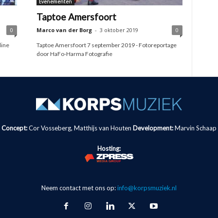
Evenementen
Taptoe Amersfoort
0
Marco van der Borg
-
3 oktober 2019
0
line
Taptoe Amersfoort 7 september 2019 - Fotoreportage
door HaFo-Harma Fotografie
Concept:
Cor Vosseberg, Matthijs van Houten
Development:
Marvin Schaap
Hosting:
Neem contact met ons op:
info@korpsmuziek.nl