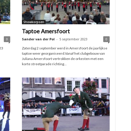
Showkorpsen
Taptoe Amersfoort
0
Sander van der Pol
-
5 september 2023
0
23
Zaterdag 2 september werd in Amersfoort de jaarlijkse
taptoe weer georganiseerd.Vanaf het clubgebouw van
Juliana Amersfoort vertrokken de orkesten met een
korte streetparade richting...