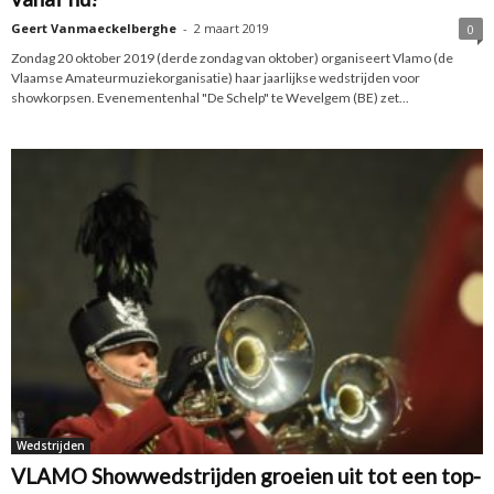
Geert Vanmaeckelberghe
-
2 maart 2019
0
Zondag 20 oktober 2019 (derde zondag van oktober) organiseert Vlamo (de
Vlaamse Amateurmuziekorganisatie) haar jaarlijkse wedstrijden voor
showkorpsen. Evenementenhal "De Schelp" te Wevelgem (BE) zet...
Wedstrijden
VLAMO Showwedstrijden groeien uit tot een top-