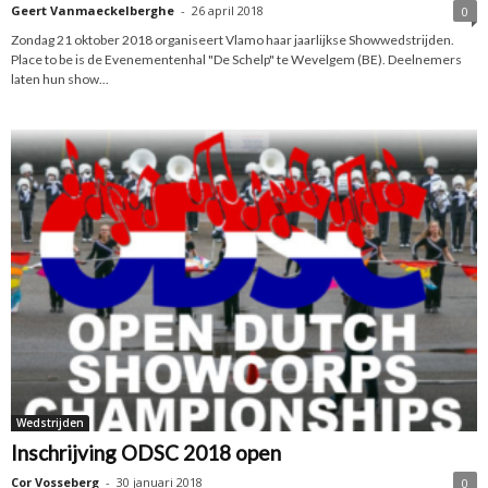
Geert Vanmaeckelberghe
-
26 april 2018
0
Zondag 21 oktober 2018 organiseert Vlamo haar jaarlijkse Showwedstrijden.
Place to be is de Evenementenhal "De Schelp" te Wevelgem (BE). Deelnemers
laten hun show...
Wedstrijden
Inschrijving ODSC 2018 open
Cor Vosseberg
-
30 januari 2018
0