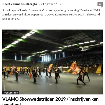
Geert Vanmaeckelberghe
-
21 oktober 2019
0
Showkorps Willen Is Kunnen uit Oostende, verlengde zondag 20 oktober 2019,
zijn titel en werd uitgeroepen tot "VLAMO Kampioen SHOW 2019"! Showband
Explosion uit...
Wedstrijden
VLAMO Showwedstrijden 2019 / inschrijven kan
vanaf nu!