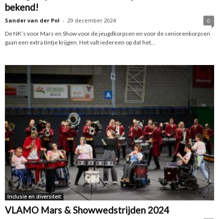
bekend!
Sander van der Pol
-
29 december 2024
0
De NK’s voor Mars en Show voor de jeugdkorpsen en voor de seniorenkorpsen
gaan een extra tintje krijgen. Het valt iedereen op dat het...
Inclusie en diversiteit
VLAMO Mars & Showwedstrijden 2024