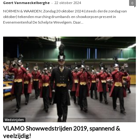
Geert Vanmaeckelberghe
-
22 oktober 2024
0
NORMEN & WAARDEN; Zondag 20 oktober 2024 (steeds derde zondag van
oktober) tekenden marching drumbands en showkorpsen present in
Evenementenhal De Schelp te Wevelgem. Daar...
Wedstrijden
VLAMO Showwedstrijden 2019, spannend &
veelzijdig!