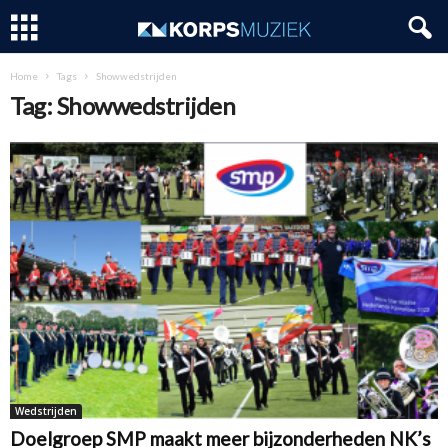
Home
Tags
Showwedstrijden
Tag: Showwedstrijden
Wedstrijden
Doelgroep SMP maakt meer bijzonderheden NK’s