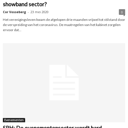
showband sector?
Cor Vosseberg
-
23 mei 2020
0
Het verenigingsleven kwam de afgelopen drie maanden vrijwel tot stilstand door
de verspreiding van het coronavirus. De maatregelen van het kabinet zorgden
ervoor dat...
Evenementen
SPH: De evenementensector wordt hard