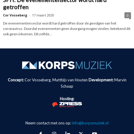
getroffen
Cor Vosseberg
-
17 maart 2020
0
De evenementensector wordt hard getroffen door de gevolgen van het
coronavirus. Doordat evenementen geen doorgang mogen vinden, betekend dit
ook geen inkomen. Dit zelfde...
Concept:
Cor Vosseberg, Matthijs van Houten
Development:
Marvin
Schaap
Hosting:
Neem contact met ons op:
info@korpsmuziek.nl