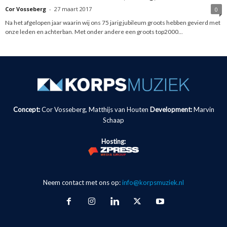
Cor Vosseberg
-
27 maart 2017
0
Na het afgelopen jaar waarin wij ons 75 jarig jubileum groots hebben gevierd met
onze leden en achterban. Met onder andere een groots top2000...
Concept:
Cor Vosseberg, Matthijs van Houten
Development:
Marvin
Schaap
Hosting:
Neem contact met ons op:
info@korpsmuziek.nl