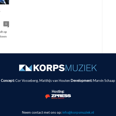
s
0
dt op
eteen
Concept:
Cor Vosseberg, Matthijs van Houten
Development:
Marvin Schaap
Hosting:
Neem contact met ons op:
info@korpsmuziek.nl