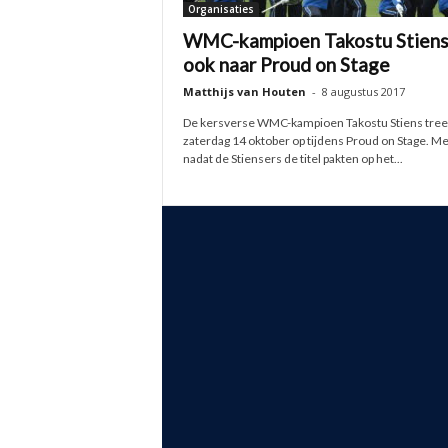
Organisaties
WMC-kampioen Takostu Stien
ook naar Proud on Stage
Matthijs van Houten
-
8 augustus 2017
De kersverse WMC-kampioen Takostu Stiens tree
zaterdag 14 oktober op tijdens Proud on Stage. M
nadat de Stiensers de titel pakten op het...