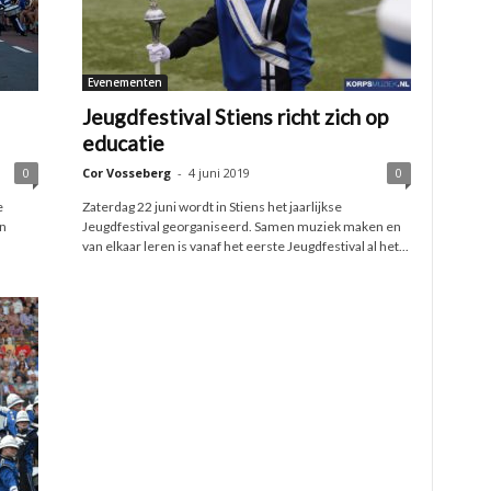
Evenementen
Jeugdfestival Stiens richt zich op
educatie
0
Cor Vosseberg
-
4 juni 2019
0
e
Zaterdag 22 juni wordt in Stiens het jaarlijkse
n
Jeugdfestival georganiseerd. Samen muziek maken en
van elkaar leren is vanaf het eerste Jeugdfestival al het...