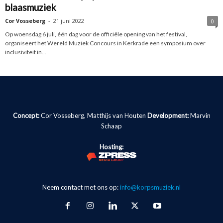
blaasmuziek
Cor Vosseberg
-
21 juni 2022
0
Op woensdag 6 juli, één dag voor de officiële opening van het festival,
organiseert het Wereld Muziek Concours in Kerkrade een symposium over
inclusiviteit in...
Concept:
Cor Vosseberg, Matthijs van Houten
Development:
Marvin
Schaap
Hosting:
Neem contact met ons op:
info@korpsmuziek.nl