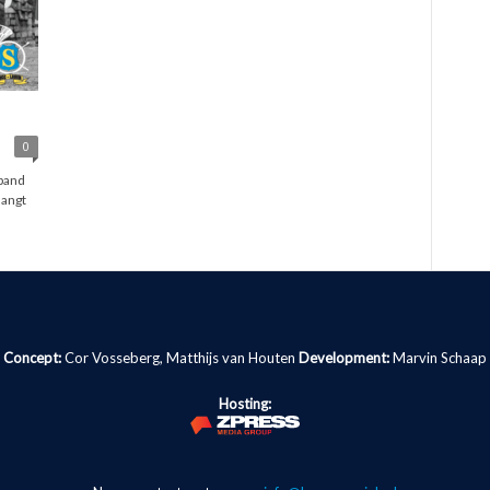
0
band
hangt
Concept:
Cor Vosseberg, Matthijs van Houten
Development:
Marvin Schaap
Hosting: