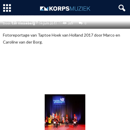
MULTIMEDIA
TAPTOE
Taptoe Hoek van Holland
Home
Multimedia
Taptoe Hoek van Holland
Door
Cor Vosseberg
-
14 juni 2017
389
0
Fotoreportage van Taptoe Hoek van Holland 2017 door Marco en
Caroline van der Borg.