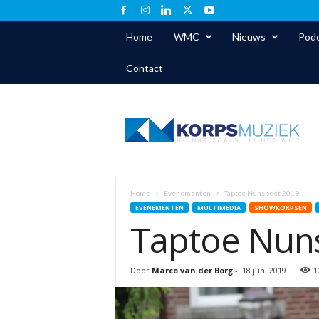
Home
WMC
Nieuws
Podc
Contact
K
o
r
p
s
m
u
Home
Evenementen
Taptoe Nunspeet 2019
z
EVENEMENTEN
MULTIMEDIA
SHOWKORPSEN
i
Taptoe Nun
e
k
.
Door
Marco van der Borg
-
18 juni 2019
1
n
l