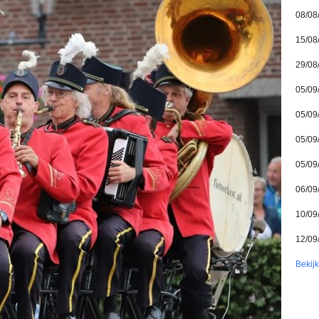
08/08
15/08
29/08
05/09
05/09
05/09
05/09
06/09
10/09
12/09
Bekij