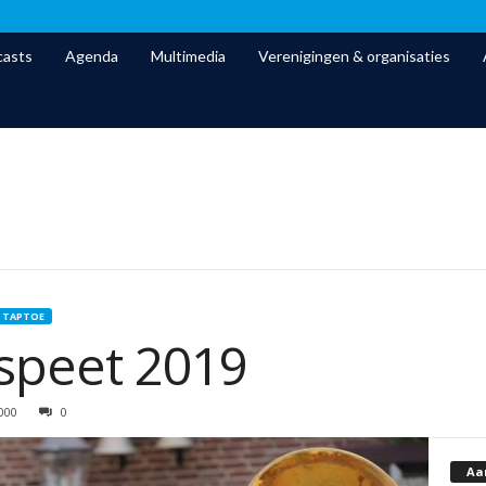
asts
Agenda
Multimedia
Verenigingen & organisaties
TAPTOE
speet 2019
000
0
Aa