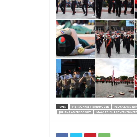
TAGS
FIETSORKEST EINDHOVEN
FLORABAND RI
JULIANA AMERSFOORT
MAASTRICHTSE VERKENNER