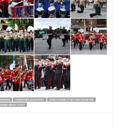
JNSBURG
HARMONIE NUNSPEET
ISERLOHNER STADTMUSIKANTEN
SBAND MAASTICHT