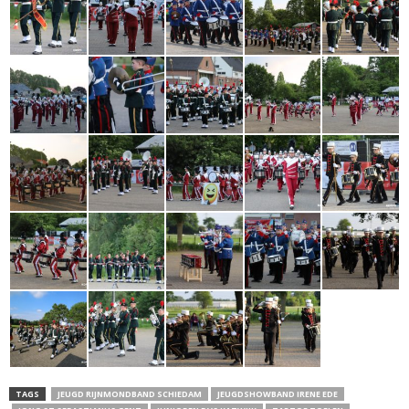
TAGS
JEUGD RIJNMONDBAND SCHIEDAM
JEUGDSHOWBAND IRENE EDE