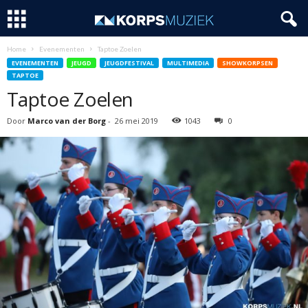
Home
Evenementen
Taptoe Zoelen
EVENEMENTEN
JEUGD
JEUGDFESTIVAL
MULTIMEDIA
SHOWKORPSEN
TAPTOE
Taptoe Zoelen
Door
Marco van der Borg
-
26 mei 2019
1043
0