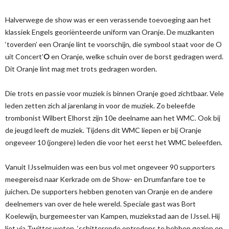
Halverwege de show was er een verassende toevoeging aan het
klassiek Engels georiënteerde uniform van Oranje. De muzikanten
‘toverden’ een Oranje lint te voorschijn, die symbool staat voor de O
uit Concert’
O
en Oranje, welke schuin over de borst gedragen werd.
Dit Oranje lint mag met trots gedragen worden.
Die trots en passie voor muziek is binnen Oranje goed zichtbaar. Vele
leden zetten zich al jarenlang in voor de muziek. Zo beleefde
trombonist Wilbert Elhorst zijn 10e deelname aan het WMC. Ook bij
de jeugd leeft de muziek. Tijdens dit WMC liepen er bij Oranje
ongeveer 10 (jongere) leden die voor het eerst het WMC beleefden.
Vanuit IJsselmuiden was een bus vol met ongeveer 90 supporters
meegereisd naar Kerkrade om de Show- en Drumfanfare toe te
juichen. De supporters hebben genoten van Oranje en de andere
deelnemers van over de hele wereld. Speciale gast was Bort
Koelewijn, burgemeester van Kampen, muziekstad aan de IJssel. Hij
liet via Twitter weten, ‘schitterende optredens te hebben gezien en