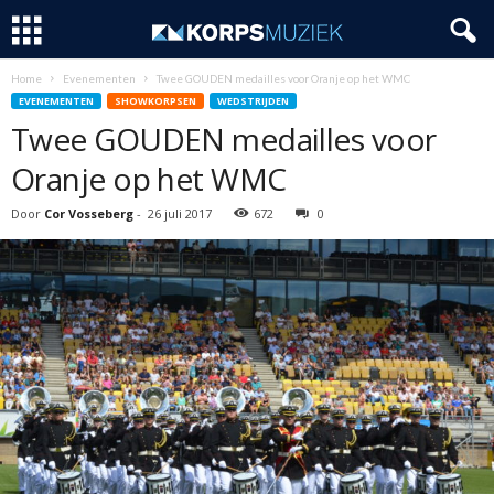
Home
Evenementen
Twee GOUDEN medailles voor Oranje op het WMC
EVENEMENTEN
SHOWKORPSEN
WEDSTRIJDEN
Twee GOUDEN medailles voor
Oranje op het WMC
Door
Cor Vosseberg
-
26 juli 2017
672
0