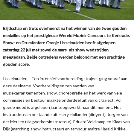
Blijdschap en trots overheerst na het winnen van de twee gouden
medailles op het prestigieuze Wereld Muziek Concours te Kerkrade.
Show- en Drumfanfare Oranje IJsselmuiden heeft afgelopen
zaterdag 22 juli met zowel de mars- als show wedstrijden
meegedaan. Beide optredens werden beloond met een prachtige
gouden score.
IJsselmuiden – Een intensief voorbereidingstraject ging vooraf aan
deze deelname. Voorbereidingen ten aanzien van
muziekarrangementen, show, choreografie en het werk van vele
commissies en bestuur maakte onderdeel uit van dit traject. Vol
goede moed is afgelopen jaar toegewerkt naar dit moment. Het
instructieteam bestaande uit Harry Hollander (dirigent), Jurgen van
der Meulen (slagwerkersinstructeur), Eduard Veldkamp en Klaas van
Dijk (marching-show instructeur) en tambour-maître Harald Krikke