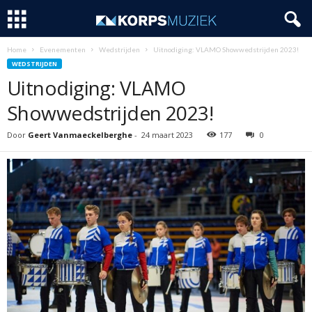
Home
Evenementen
Wedstrijden
Uitnodiging: VLAMO Showwedstrijden 2023!
WEDSTRIJDEN
Uitnodiging: VLAMO
Showwedstrijden 2023!
Door
Geert Vanmaeckelberghe
-
24 maart 2023
177
0