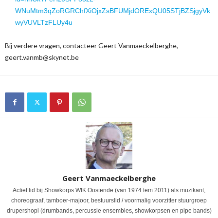
WNuMtm3qZoRGRChfXiOjxZsBFUMjdORExQU05STjBZSjgyVk
wyVUVLTzFLUy4u
Bij verdere vragen, contacteer Geert Vanmaeckelberghe,
geert.vanmb@skynet.be
Geert Vanmaeckelberghe
Actief lid bij Showkorps WIK Oostende (van 1974 tem 2011) als muzikant,
choreograaf, tamboer-majoor, bestuurslid / voormalig voorzitter stuurgroep
drupershopi (drumbands, percussie ensembles, showkorpsen en pipe bands)