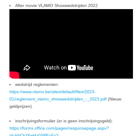
After movie VLAMO Showwedstrijden 2022
wedstrijd reglementen:
https://www.vlamo.be/sites/default/files/2023-
01/reglement_vlamo_showwedstrijden_-_2023.pdf
(Nieuw:
geldprijzen).
inschrijvingsformulier (er is geen inschrijvingsgeld):
https://forms.office.com/pages/responsepage.aspx?
id=hhCkYFeHz0SPFo5z2-