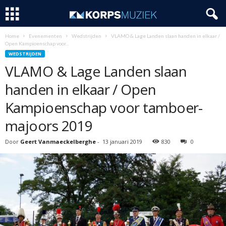
Home
Evenementen
Wedstrijden
VLAMO & Lage Landen slaan handen in elkaar /
Open Kampioenschap voor...
WEDSTRIJDEN
VLAMO & Lage Landen slaan
handen in elkaar / Open
Kampioenschap voor tamboer-
majoors 2019
Door
Geert Vanmaeckelberghe
-
13 januari 2019
830
0