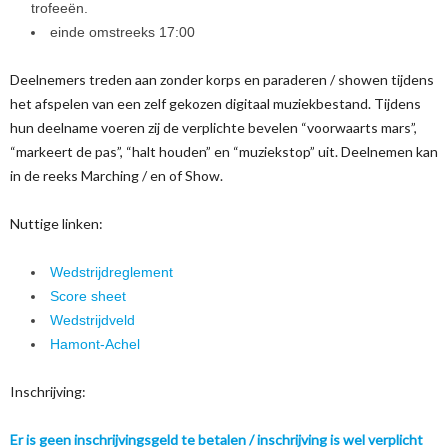
trofeeën.
einde omstreeks 17:00
Deelnemers treden aan zonder korps en paraderen / showen tijdens
het afspelen van een zelf gekozen digitaal muziekbestand. Tijdens
hun deelname voeren zij de verplichte bevelen “voorwaarts mars”,
“markeert de pas”, “halt houden” en “muziekstop” uit. Deelnemen kan
in de reeks Marching / en of Show.
Nuttige linken:
Wedstrijdreglement
Score sheet
Wedstrijdveld
Hamont-Achel
Inschrijving:
Er is geen inschrijvingsgeld te betalen / inschrijving is wel verplicht