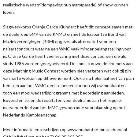
realistische wedstrijdomgeving hun mars(parade) of show kunnen
lopen.
Slagwerkkorps Oranje Garde Klundert heeft dit concept samen met
de doelgroep SMP van de KNMO en met de Brabantse Bond van
Muziekverenigingen (BBM) opgezet als alternatief voor een
najaarsconcours waar na een WMC vaak minder belangstelling voor
is. Oranje Garde heeft veel ervaring met deze concoursen die als
sinds 1986 worden georganiseerd. De soms trouwe deelnemers aan
deze Marching Music Contest worden niet vergeten wat ook zij zijn
van harte welkom op dit evenement. Ook als u helemaal niet van plan
bent om aan het WMC deel te nemen kunnen wij uw muzikanten
toch een mooi wedstrijdprogramma met beoordeling aanbieden.
Bovendien tellen de resultaten voor deelname aan het regulier
marsonderdeel van het MMC gewoon mee voor plaatsing op het
Nederlands Kampioenschap.
Meer informatie en inschrijven op www.brabantse-muziekbond.nl
Of bij Michel van Alphen T: 06-25 363 255