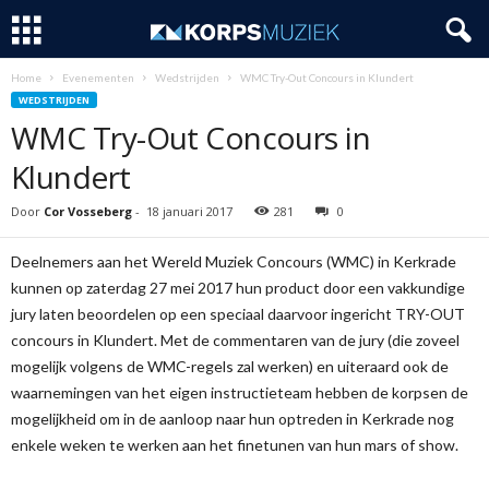
Home
Evenementen
Wedstrijden
WMC Try-Out Concours in Klundert
WEDSTRIJDEN
WMC Try-Out Concours in
Klundert
Door
Cor Vosseberg
-
18 januari 2017
281
0
Deelnemers aan het Wereld Muziek Concours (WMC) in Kerkrade
kunnen op zaterdag 27 mei 2017 hun product door een vakkundige
jury laten beoordelen op een speciaal daarvoor ingericht TRY-OUT
concours in Klundert. Met de commentaren van de jury (die zoveel
mogelijk volgens de WMC-regels zal werken) en uiteraard ook de
waarnemingen van het eigen instructieteam hebben de korpsen de
mogelijkheid om in de aanloop naar hun optreden in Kerkrade nog
enkele weken te werken aan het finetunen van hun mars of show.