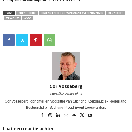
TAGS
2017
BBM
BRABANTSE BOND VAN MUZIEKVERENIGINGEN
KLUNDERT
TRY-OUT
WMC
Cor Vosseberg
https://korpsmuziek.nl
Cor Vosseberg, oprichter en voorzitter van Stichting Korpsmuziek Nederland.
Bestuurslid bij Stichting Proud Event Leeuwarden.
Laat een reactie achter