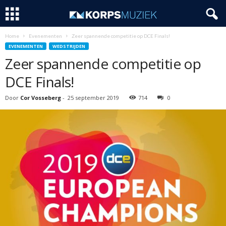
Home
Evenementen
Zeer spannende competitie op DCE Finals!
EVENEMENTEN
WEDSTRIJDEN
Zeer spannende competitie op
DCE Finals!
Door
Cor Vosseberg
-
25 september 2019
714
0