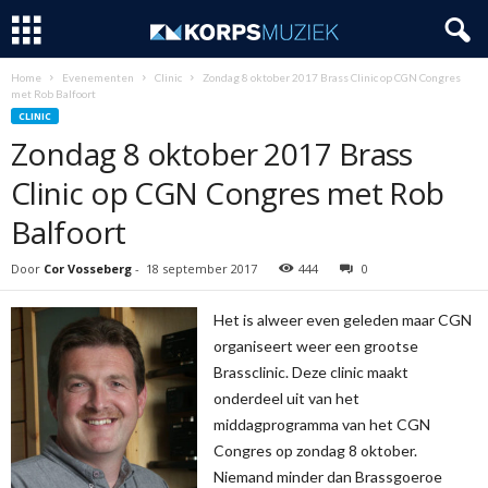
Home
Evenementen
Clinic
Zondag 8 oktober 2017 Brass Clinic op CGN Congres
met Rob Balfoort
CLINIC
Zondag 8 oktober 2017 Brass
Clinic op CGN Congres met Rob
Balfoort
Door
Cor Vosseberg
-
18 september 2017
444
0
Het is alweer even geleden maar CGN
organiseert weer een grootse
Brassclinic. Deze clinic maakt
onderdeel uit van het
middagprogramma van het CGN
Congres op zondag 8 oktober.
Niemand minder dan Brassgoeroe