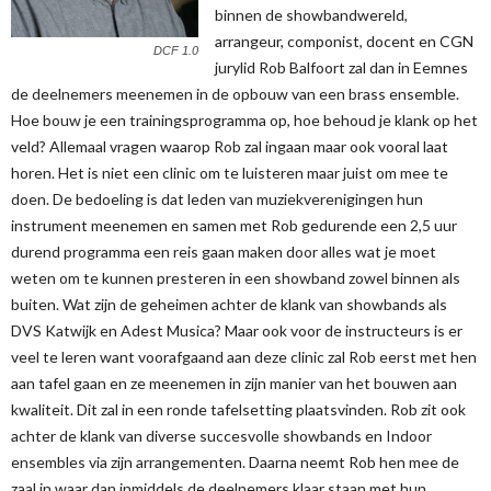
binnen de showbandwereld,
arrangeur, componist, docent en CGN
DCF 1.0
jurylid Rob Balfoort zal dan in Eemnes
de deelnemers meenemen in de opbouw van een brass ensemble.
Hoe bouw je een trainingsprogramma op, hoe behoud je klank op het
veld? Allemaal vragen waarop Rob zal ingaan maar ook vooral laat
horen. Het is niet een clinic om te luisteren maar juist om mee te
doen. De bedoeling is dat leden van muziekverenigingen hun
instrument meenemen en samen met Rob gedurende een 2,5 uur
durend programma een reis gaan maken door alles wat je moet
weten om te kunnen presteren in een showband zowel binnen als
buiten. Wat zijn de geheimen achter de klank van showbands als
DVS Katwijk en Adest Musica? Maar ook voor de instructeurs is er
veel te leren want voorafgaand aan deze clinic zal Rob eerst met hen
aan tafel gaan en ze meenemen in zijn manier van het bouwen aan
kwaliteit. Dit zal in een ronde tafelsetting plaatsvinden. Rob zit ook
achter de klank van diverse succesvolle showbands en Indoor
ensembles via zijn arrangementen. Daarna neemt Rob hen mee de
zaal in waar dan inmiddels de deelnemers klaar staan met hun