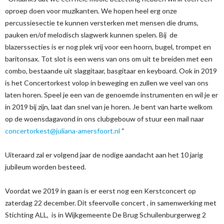
oproep doen voor muzikanten. We hopen heel erg onze
percussiesectie te kunnen versterken met mensen die drums,
pauken en/of melodisch slagwerk kunnen spelen. Bij de
blazerssecties is er nog plek vrij voor een hoorn, bugel, trompet en
baritonsax. Tot slot is een wens van ons om uit te breiden met een
combo, bestaande uit slaggitaar, basgitaar en keyboard. Ook in 2019
is het Concertorkest volop in beweging en zullen we veel van ons
laten horen. Speel je een van de genoemde instrumenten en wil je er
in 2019 bij zijn, laat dan snel van je horen. Je bent van harte welkom
op de woensdagavond in ons clubgebouw of stuur een mail naar
concertorkest@juliana-amersfoort.nl
“
Uiteraard zal er volgend jaar de nodige aandacht aan het 10 jarig
jubileum worden besteed.
Voordat we 2019 in gaan is er eerst nog een Kerstconcert op
zaterdag 22 december. Dit sfeervolle concert , in samenwerking met
Stichting ALL, is in Wijkgemeente De Brug Schuilenburgerweg 2