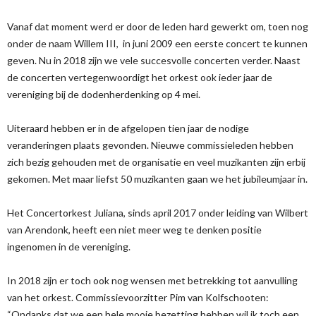
Vanaf dat moment werd er door de leden hard gewerkt om, toen nog
onder de naam Willem III, in juni 2009 een eerste concert te kunnen
geven. Nu in 2018 zijn we vele succesvolle concerten verder. Naast
de concerten vertegenwoordigt het orkest ook ieder jaar de
vereniging bij de dodenherdenking op 4 mei.
Uiteraard hebben er in de afgelopen tien jaar de nodige
veranderingen plaats gevonden. Nieuwe commissieleden hebben
zich bezig gehouden met de organisatie en veel muzikanten zijn erbij
gekomen. Met maar liefst 50 muzikanten gaan we het jubileumjaar in.
Het Concertorkest Juliana, sinds april 2017 onder leiding van Wilbert
van Arendonk, heeft een niet meer weg te denken positie
ingenomen in de vereniging.
In 2018 zijn er toch ook nog wensen met betrekking tot aanvulling
van het orkest. Commissievoorzitter Pim van Kolfschooten:
“Ondanks dat we een hele mooie bezetting hebben wil ik toch een