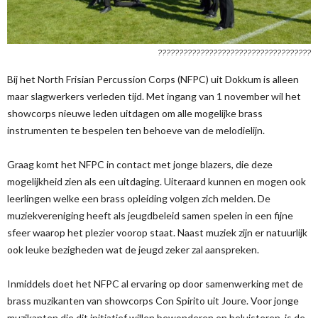
????????????????????????????????????
Bij het North Frisian Percussion Corps (NFPC) uit Dokkum is alleen
maar slagwerkers verleden tijd. Met ingang van 1 november wil het
showcorps nieuwe leden uitdagen om alle mogelijke brass
instrumenten te bespelen ten behoeve van de melodielijn.
Graag komt het NFPC in contact met jonge blazers, die deze
mogelijkheid zien als een uitdaging. Uiteraard kunnen en mogen ook
leerlingen welke een brass opleiding volgen zich melden. De
muziekvereniging heeft als jeugdbeleid samen spelen in een fijne
sfeer waarop het plezier voorop staat. Naast muziek zijn er natuurlijk
ook leuke bezigheden wat de jeugd zeker zal aanspreken.
Inmiddels doet het NFPC al ervaring op door samenwerking met de
brass muzikanten van showcorps Con Spirito uit Joure. Voor jonge
muzikanten die dit initiatief willen bewonderen en beluisteren, is de