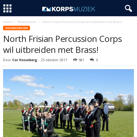
Home
Showkorpsen
North Frisian Percussion Corps wil uitbreiden met Brass!
SHOWKORPSEN
North Frisian Percussion Corps
wil uitbreiden met Brass!
Door
Cor Vosseberg
-
25 oktober 2017
581
0