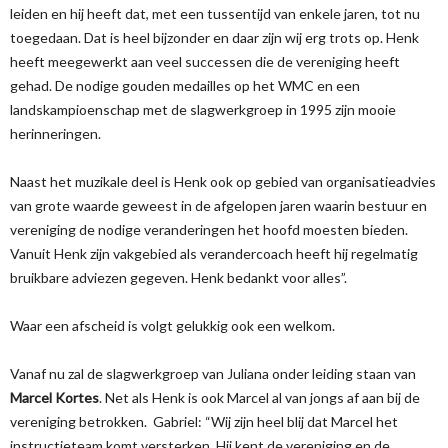
leiden en hij heeft dat, met een tussentijd van enkele jaren, tot nu
toegedaan. Dat is heel bijzonder en daar zijn wij erg trots op. Henk
heeft meegewerkt aan veel successen die de vereniging heeft
gehad. De nodige gouden medailles op het WMC en een
landskampioenschap met de slagwerkgroep in 1995 zijn mooie
herinneringen.
Naast het muzikale deel is Henk ook op gebied van organisatieadvies
van grote waarde geweest in de afgelopen jaren waarin bestuur en
vereniging de nodige veranderingen het hoofd moesten bieden.
Vanuit Henk zijn vakgebied als verandercoach heeft hij regelmatig
bruikbare adviezen gegeven. Henk bedankt voor alles”.
Waar een afscheid is volgt gelukkig ook een welkom.
Vanaf nu zal de slagwerkgroep van Juliana onder leiding staan van
Marcel Kortes
. Net als Henk is ook Marcel al van jongs af aan bij de
vereniging betrokken. Gabriel: “Wij zijn heel blij dat Marcel het
instructieteam komt versterken. Hij kent de vereniging en de